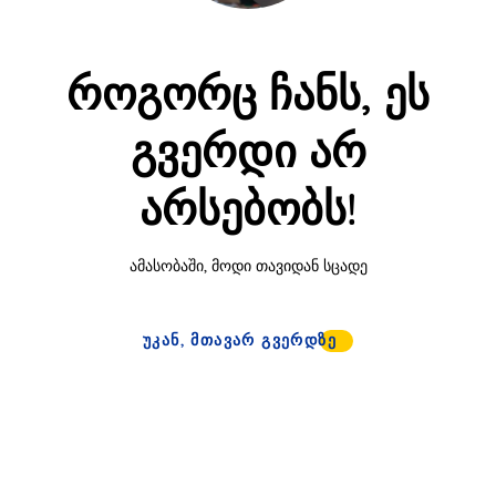
როგორც ჩანს, ეს
გვერდი არ
არსებობს!
ამასობაში, მოდი თავიდან სცადე
ᲣᲙᲐᲜ, ᲛᲗᲐᲕᲐᲠ ᲒᲕᲔᲠᲓᲖᲔ