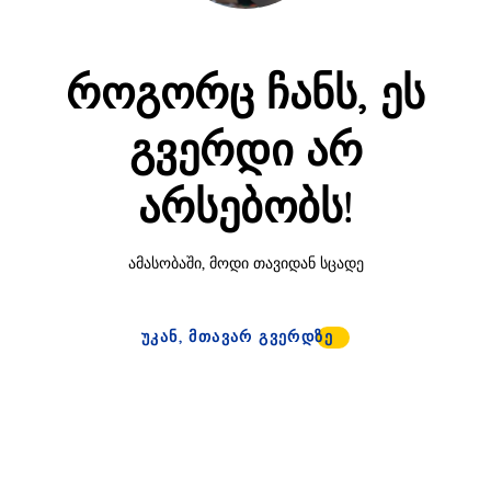
როგორც ჩანს, ეს
გვერდი არ
არსებობს!
ამასობაში, მოდი თავიდან სცადე
ᲣᲙᲐᲜ, ᲛᲗᲐᲕᲐᲠ ᲒᲕᲔᲠᲓᲖᲔ