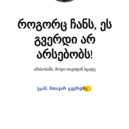
როგორც ჩანს, ეს
გვერდი არ
არსებობს!
ამასობაში, მოდი თავიდან სცადე
ᲣᲙᲐᲜ, ᲛᲗᲐᲕᲐᲠ ᲒᲕᲔᲠᲓᲖᲔ