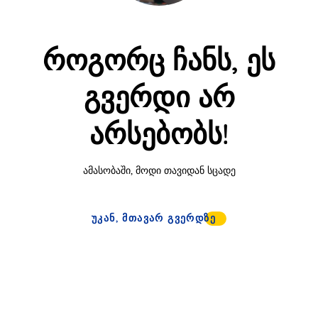
როგორც ჩანს, ეს
გვერდი არ
არსებობს!
ამასობაში, მოდი თავიდან სცადე
ᲣᲙᲐᲜ, ᲛᲗᲐᲕᲐᲠ ᲒᲕᲔᲠᲓᲖᲔ