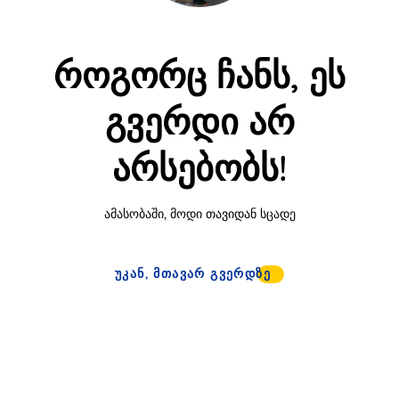
როგორც ჩანს, ეს
გვერდი არ
არსებობს!
ამასობაში, მოდი თავიდან სცადე
ᲣᲙᲐᲜ, ᲛᲗᲐᲕᲐᲠ ᲒᲕᲔᲠᲓᲖᲔ