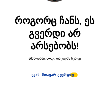
როგორც ჩანს, ეს
გვერდი არ
არსებობს!
ამასობაში, მოდი თავიდან სცადე
ᲣᲙᲐᲜ, ᲛᲗᲐᲕᲐᲠ ᲒᲕᲔᲠᲓᲖᲔ