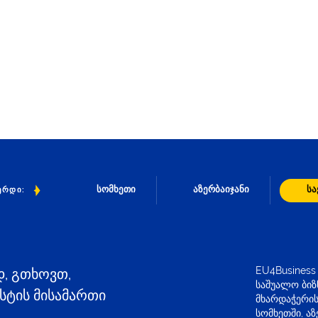
სომხეთი
აზერბაიჯანი
ს
ᲔᲠᲓᲘ:
EU4Business
დ, გთხოვთ,
საშუალო ბიზ
ტის მისამართი
მხარდაჭერის
სომხეთში, ა