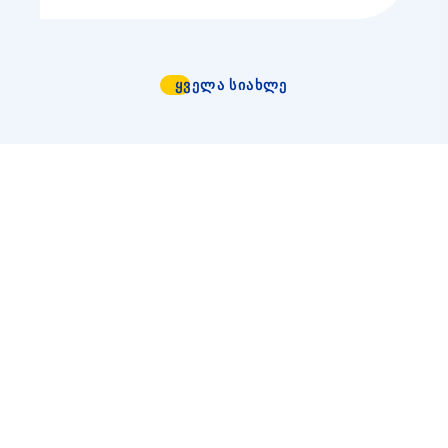
ᲧᲕᲔᲚᲐ ᲡᲘᲐᲮᲚᲔ