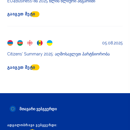
EU4Business-ის 2025 წლის წლიური ანგარიში
ᲒᲐᲘᲒᲔᲗ ᲛᲔᲢᲘ
05.08.2025
Citizens' Summary 2025: აღმოსავლეთ პარტნიორობა
ᲒᲐᲘᲒᲔᲗ ᲛᲔᲢᲘ
მთავარი ვებგვერდი
ᲐᲓᲒᲘᲚᲝᲑᲠᲘᲕᲘ ᲕᲔᲑᲒᲕᲔᲠᲓᲘ: