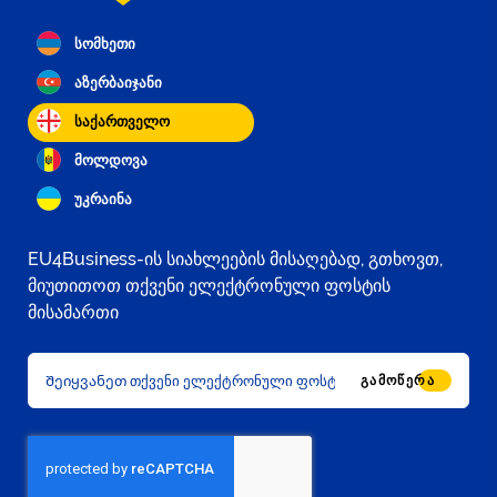
სომხეთი
აზერბაიჯანი
საქართველო
მოლდოვა
უკრაინა
EU4Business-ის სიახლეების მისაღებად, გთხოვთ,
მიუთითოთ თქვენი ელექტრონული ფოსტის
მისამართი
ᲒᲐᲛᲝᲬᲔᲠᲐ