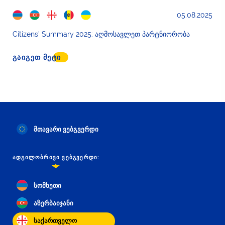
05.08.2025
Citizens' Summary 2025: აღმოსავლეთ პარტნიორობა
ᲒᲐᲘᲒᲔᲗ ᲛᲔᲢᲘ
მთავარი ვებგვერდი
ᲐᲓᲒᲘᲚᲝᲑᲠᲘᲕᲘ ᲕᲔᲑᲒᲕᲔᲠᲓᲘ:
სომხეთი
აზერბაიჯანი
საქართველო