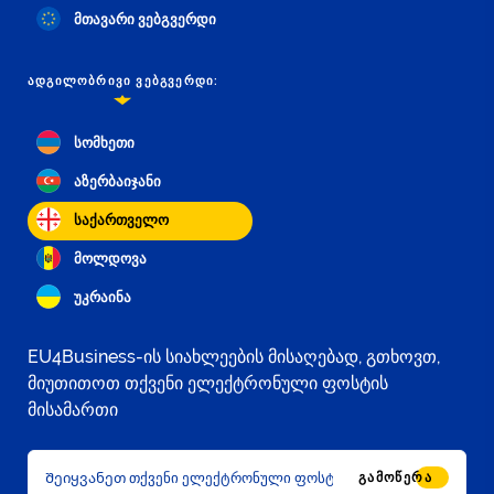
მთავარი ვებგვერდი
ᲐᲓᲒᲘᲚᲝᲑᲠᲘᲕᲘ ᲕᲔᲑᲒᲕᲔᲠᲓᲘ:
სომხეთი
აზერბაიჯანი
საქართველო
მოლდოვა
უკრაინა
EU4Business-ის სიახლეების მისაღებად, გთხოვთ,
მიუთითოთ თქვენი ელექტრონული ფოსტის
მისამართი
ᲒᲐᲛᲝᲬᲔᲠᲐ