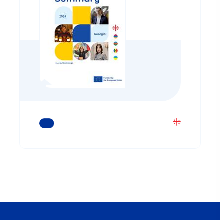
ᲒᲐᲘᲒᲔᲗ ᲛᲔᲢᲘ