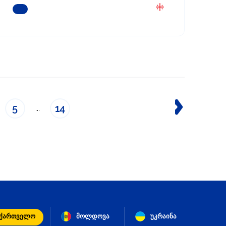
ᲒᲐᲘᲒᲔᲗ ᲛᲔᲢᲘ
5
14
...
აქართველო
მოლდოვა
უკრაინა