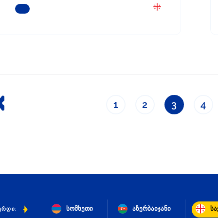
ᲒᲐᲘᲒᲔᲗ ᲛᲔᲢᲘ
1
2
3
4
სომხეთი
აზერბაიჯანი
ს
ᲔᲠᲓᲘ: