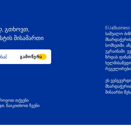
EU4Business
დ, გთხოვთ,
საშუალო ბიზ
ტის მისამართი
მხარდაჭერის
სომხეთში, ა
უკრაინაში. 
ᲒᲐᲛᲝᲬᲔᲠᲐ
ზრდას ფინანს
ხელმისაწვდო
რეგულირები
ეს ვებგვერდ
მხარდაჭერით
შინაარსი შე
გროვოთ თქვენი
თ, წაიკითხოთ ჩვენი
eu