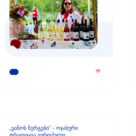
ᲒᲐᲘᲒᲔᲗ ᲛᲔᲢᲘ
„ვანოს ნერგები“ - ოჯახური
ტრადიცია ევროპული