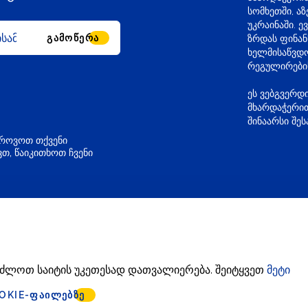
სომხეთში, ა
უკრაინაში. 
ᲒᲐᲛᲝᲬᲔᲠᲐ
ზრდას ფინანს
ხელმისაწვდო
რეგულირები
ეს ვებგვერდ
მხარდაჭერით
შინაარსი შე
გროვოთ თქვენი
თ, წაიკითხოთ ჩვენი
eu
 შეძლოთ საიტის უკეთესად დათვალიერება. შეიტყვეთ
მეტი
Cookie ფაილების გამოყენ
OKIE-ᲤᲐᲘᲚᲔᲑᲖᲔ