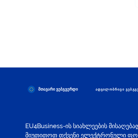
მთავარი ვებგვერდი
ᲐᲓᲒᲘᲚᲝᲑᲠᲘᲕᲘ ᲕᲔᲑᲒᲕ
EU4Business-ის სიახლეების მისაღება
მიუთითოთ თქვენი ელექტრონული ფოს