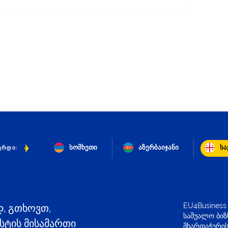
სომხეთი
აზერბაიჯანი
ს
ᲔᲠᲓᲘ:
EU4Business
დ, გთხოვთ,
საშუალო ბიზ
ტის მისამართი
მხარდაჭერის