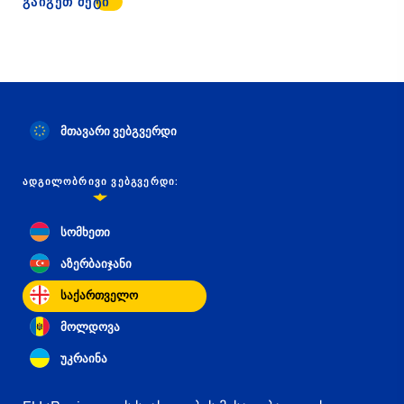
ᲒᲐᲘᲒᲔᲗ ᲛᲔᲢᲘ
მთავარი ვებგვერდი
ᲐᲓᲒᲘᲚᲝᲑᲠᲘᲕᲘ ᲕᲔᲑᲒᲕᲔᲠᲓᲘ:
სომხეთი
აზერბაიჯანი
საქართველო
მოლდოვა
უკრაინა