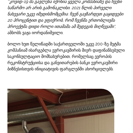
‘’
კოვიდ
-19
მა
გავლენა
იქონია
ყველა
კომპანიაზე
და
ჩვენი
საწარმო
არ
არის
გამონაკლისი
. 2021
წლის
პირველი
ნახევარი
უკვე
იმედისმომცემია
:
ჩვენ
გავზარდეთ
გაყიდვები
20
პროცენტით
და
ვფიქრობ
,
რომ
ჩვენმა
ერთობლივმა
პროექტმა
დიდი
როლი
ითამაშა
ამ
შედეგის მიღწევაში“
,
ამბობს ვაჟა იორდანიშვილი.
ბოლო ხუთ წელიწადში საქართველოში უკვე 200-ზე მეტმა
კომპანიამ ისარგებლა ევროკავშირის მიერ დაფინანსებული
საკონსულტაციო მომსახურებით, რომელსაც ევროპის
რეკონსტრუქციისა და განვითარების ბანკი ევროკავშირი
ბიზნესისთვის ინიციატივის ფარგლებში ახორციელებს.