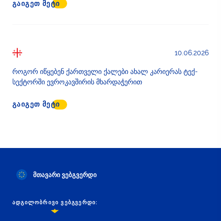
ᲒᲐᲘᲒᲔᲗ ᲛᲔᲢᲘ
10.06.2026
როგორ იწყებენ ქართველი ქალები ახალ კარიერას ტექ-
სექტორში ევროკავშირის მხარდაჭერით
ᲒᲐᲘᲒᲔᲗ ᲛᲔᲢᲘ
მთავარი ვებგვერდი
ᲐᲓᲒᲘᲚᲝᲑᲠᲘᲕᲘ ᲕᲔᲑᲒᲕᲔᲠᲓᲘ: