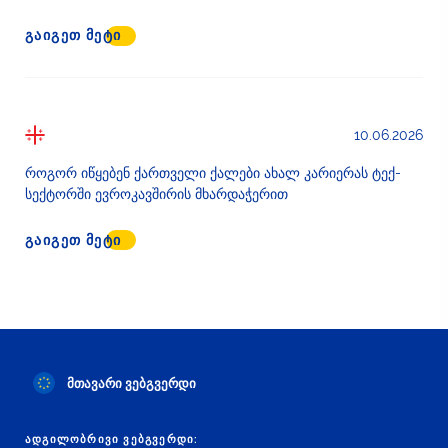
ᲒᲐᲘᲒᲔᲗ ᲛᲔᲢᲘ
10.06.2026
როგორ იწყებენ ქართველი ქალები ახალ კარიერას ტექ-
სექტორში ევროკავშირის მხარდაჭერით
ᲒᲐᲘᲒᲔᲗ ᲛᲔᲢᲘ
მთავარი ვებგვერდი
ᲐᲓᲒᲘᲚᲝᲑᲠᲘᲕᲘ ᲕᲔᲑᲒᲕᲔᲠᲓᲘ: