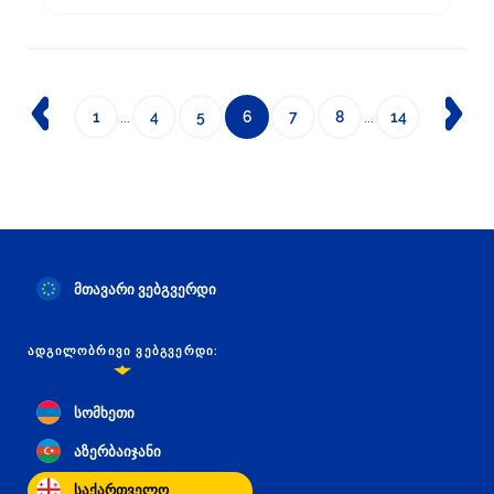
1
...
4
5
6
7
8
...
14
მთავარი ვებგვერდი
ᲐᲓᲒᲘᲚᲝᲑᲠᲘᲕᲘ ᲕᲔᲑᲒᲕᲔᲠᲓᲘ:
სომხეთი
აზერბაიჯანი
საქართველო