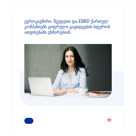
ევროკავშირი, შვედეთი და EBRD ქართულ
კომპანიებს ციფრული გაყიდვების სფეროს
ათვისებაში ეხმარებიან
ᲒᲐᲘᲒᲔᲗ ᲛᲔᲢᲘ