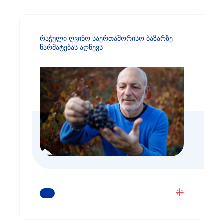
რაჭული ღვინო საერთაშორისო ბაზარზე
წარმატებას აღწევს
ᲒᲐᲘᲒᲔᲗ ᲛᲔᲢᲘ